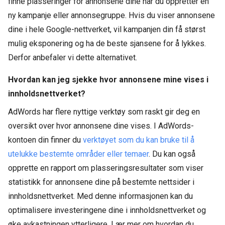
finne plasseringer for annonsene dine når du oppretter en
ny kampanje eller annonsegruppe. Hvis du viser annonsene
dine i hele Google-nettverket, vil kampanjen din få størst
mulig eksponering og ha de beste sjansene for å lykkes.
Derfor anbefaler vi dette alternativet.
Hvordan kan jeg sjekke hvor annonsene mine vises i
innholdsnettverket?
AdWords har flere nyttige verktøy som raskt gir deg en
oversikt over hvor annonsene dine vises. I AdWords-
kontoen din finner du
verktøyet som du kan bruke til å
utelukke bestemte områder eller temaer
. Du kan også
opprette en rapport om plasseringsresultater som viser
statistikk for annonsene dine på bestemte nettsider i
innholdsnettverket. Med denne informasjonen kan du
optimalisere investeringene dine i innholdsnettverket og
øke avkastningen ytterligere. Lær mer om hvordan du