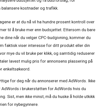
nalysere budsjettet og få budforslag, for
balansere kostnader og trafikk.
gene er at du nå vil ha hundre prosent kontroll over
er til å bruke mer enn budsjettet. Ettersom du bare
ene dine når du velger CPC-budgivning, kommer du
m faktisk viser interesse for ditt produkt eller din
r mye du vil bruke per klikk, og samtidig reduserer
etaler lavest mulig pris for annonsens plassering på
r enkeltsøkeord.
 nyttige for deg når du annonserer med AdWords. Ikke
 AdWords i brukerstøtten for AdWords hvis du
g. Sist, men ikke minst, må du huske å holde utkikk
rien for nybegynnere.