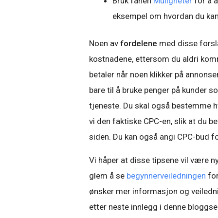
Bruk fanen
Muligheter
for å a
eksempel om hvordan du kan 
Noen av
fordelene
med disse forsla
kostnadene, ettersom du aldri komm
betaler når noen klikker på annons
bare til å bruke penger på kunder so
tjeneste. Du skal også bestemme hvo
vi den faktiske CPC-en, slik at du b
siden. Du kan også angi CPC-bud fo
Vi håper at disse tipsene vil være
glem å se
begynnerveiledningen
for
ønsker mer informasjon og veilednin
etter neste innlegg i denne bloggse