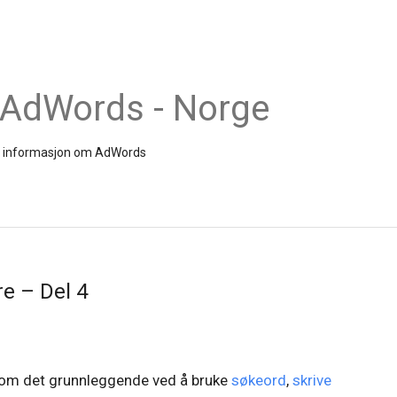
 AdWords - Norge
s og informasjon om AdWords
e – Del 4
vi om det grunnleggende ved å bruke
søkeord
,
skrive