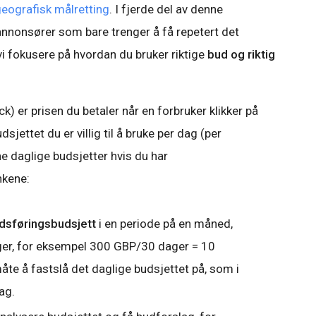
geografisk målretting
. I fjerde del av denne
annonsører som bare trenger å få repetert det
 fokusere på hvordan du bruker riktige
bud og riktig
k) er prisen du betaler når en forbruker klikker på
dsjettet du er villig til å bruke per dag (per
ne daglige budsjetter hvis du har
nkene:
dsføringsbudsjett
i en periode på en måned,
ager, for eksempel 300 GBP/30 dager = 10
åte å fastslå det daglige budsjettet på, som i
ag.