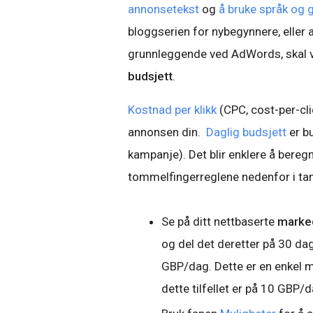
annonsetekst
og
å bruke språk og 
bloggserien for nybegynnere, eller 
grunnleggende ved AdWords, skal vi
budsjett
.
Kostnad per klikk
(CPC, cost-per-clic
annonsen din.
Daglig budsjett
er bu
kampanje). Det blir enklere å bereg
tommelfingerreglene nedenfor i ta
Se på ditt nettbaserte
marke
og del det deretter på 30 d
GBP/dag. Dette er en enkel m
dette tilfellet er på 10 GBP/d