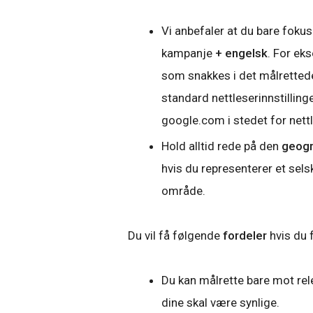
Vi anbefaler at du bare foku
kampanje
+ engelsk
. For ek
som snakkes i det målrettede
standard nettleserinnstilling
google.com i stedet for nettl
Hold alltid rede på den
geogr
hvis du representerer et sels
område.
Du vil få følgende
fordeler
hvis du 
Du kan målrette bare mot re
dine skal være synlige.