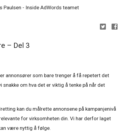
as Paulsen - Inside AdWords teamet
e – Del 3
eller annonsører som bare trenger å få repetert det
 snakke om hva det er viktig å tenke på når det
retting kan du målrette annonsene på kampanjenivå
relevante for virksomheten din. Vi har derfor laget
n være nyttig å følge.