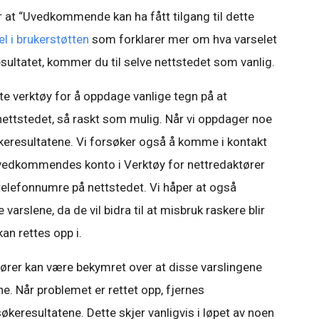
r at “Uvedkommende kan ha fått tilgang til dette
el i brukerstøtten
som forklarer mer om hva varselet
esultatet, kommer du til selve nettstedet som vanlig.
te verktøy for å oppdage vanlige tegn på at
nettstedet, så raskt som mulig. Når vi oppdager noe
 søkeresultatene. Vi forsøker også å komme i kontakt
 vedkommendes konto i Verktøy for nettredaktører
telefonnumre på nettstedet. Vi håper at også
 varslene, da de vil bidra til at misbruk raskere blir
an rettes opp i.
ktører kan være bekymret over at disse varslingene
ne. Når problemet er rettet opp, fjernes
økeresultatene. Dette skjer vanligvis i løpet av noen