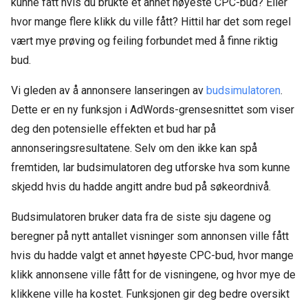
kunne fått hvis du brukte et annet høyeste CPC-bud? Eller
hvor mange flere klikk du ville fått? Hittil har det som regel
vært mye prøving og feiling forbundet med å finne riktig
bud.
Vi gleden av å annonsere lanseringen av
budsimulatoren
.
Dette er en ny funksjon i AdWords-grensesnittet som viser
deg den potensielle effekten et bud har på
annonseringsresultatene. Selv om den ikke kan spå
fremtiden, lar budsimulatoren deg utforske hva som kunne
skjedd hvis du hadde angitt andre bud på søkeordnivå.
Budsimulatoren bruker data fra de siste sju dagene og
beregner på nytt antallet visninger som annonsen ville fått
hvis du hadde valgt et annet høyeste CPC-bud, hvor mange
klikk annonsene ville fått for de visningene, og hvor mye de
klikkene ville ha kostet. Funksjonen gir deg bedre oversikt