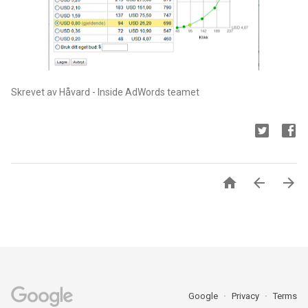
Skrevet av Håvard - Inside AdWords teamet



Google
Privacy
Terms