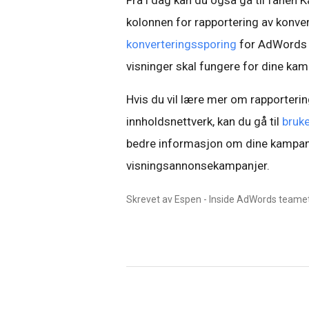
Fra i dag kan du også gå til fanen 
kolonnen for rapportering av konver
konverteringssporing
for AdWords in
visninger skal fungere for dine kam
Hvis du vil lære mer om rapporterin
innholdsnettverk, kan du gå til
bruk
bedre informasjon om dine kampanj
visningsannonsekampanjer.
Skrevet av Espen - Inside AdWords teame