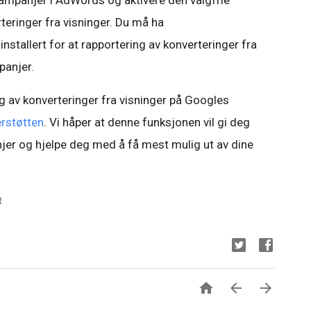
Kampanjer i AdWords og aktivere den valgfrie
teringer fra visninger. Du må ha
stallert for at rapportering av konverteringer fra
panjer.
g av konverteringer fra visninger på Googles
erstøtten
. Vi håper at denne funksjonen vil gi deg
er og hjelpe deg med å få mest mulig ut av dine
t


