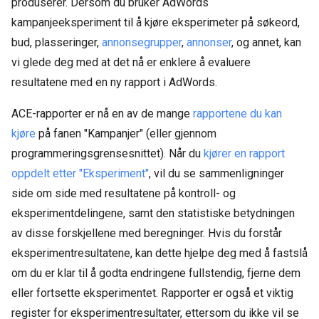
produserer. Dersom du bruker AdWords
kampanjeeksperiment til å kjøre eksperimeter på søkeord,
bud, plasseringer,
annonsegrupper
,
annonser
, og annet, kan
vi glede deg med at det nå er enklere å evaluere
resultatene med en ny rapport i AdWords.
ACE-rapporter er nå en av de mange
rapportene du kan
kjøre
på fanen "Kampanjer" (eller gjennom
programmeringsgrensesnittet). Når du
kjører en rapport
oppdelt etter "Eksperiment"
, vil du se sammenligninger
side om side med resultatene på kontroll- og
eksperimentdelingene, samt den statistiske betydningen
av disse forskjellene med beregninger. Hvis du forstår
eksperimentresultatene, kan dette hjelpe deg med å fastslå
om du er klar til å godta endringene fullstendig, fjerne dem
eller fortsette eksperimentet. Rapporter er også et viktig
register for eksperimentresultater, ettersom du ikke vil se