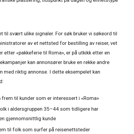
afiske plassering, tidspunkt på dagen og enhetstype
til svært ulike signaler. For søk bruker vi søkeord til
istratorer av et nettsted for bestilling av reiser, vet
etter «pakkeferie til Roma», er på utkikk etter en
sekampanjer kan annonsører bruke en rekke andre
en med riktig annonse. I dette eksempelet kan
ed:
nå frem til kunder som er interessert i «Roma»
l folk i aldersgruppen 35–44 som tidligere har
en gjennomsnittlig kunde
rem til folk som surfer på reisenettsteder