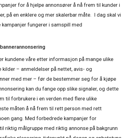
panjer for å hjelpe annonsører å nå frem til kunder i
er, på en enklere og mer skalerbar måte. I dag skal vi
 kampanjer fungerer i samspill med
 bannerannonsering
eter kundene våre etter informasjon på mange ulike
e kilder – anmeldelser på nettet, avis- og
venner med mer – før de bestemmer seg for å kjøpe
nnonsering kan du fange opp slike signaler, og dette
em til forbrukere i en verden med flere ulike
ste måten å nå frem til rett person med rett
noen gang. Med forbedrede kampanjer for
il riktig målgruppe med riktig annonse på bakgrunn