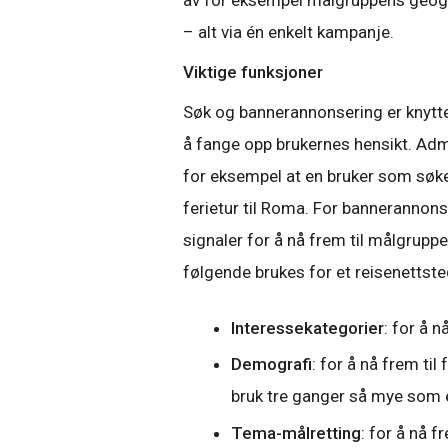
av for eksempel målgruppens geogr
– alt via én enkelt kampanje.
Viktige funksjoner
Søk og bannerannonsering er knyttet 
å fange opp brukernes hensikt. Admin
for eksempel at en bruker som søker 
ferietur til Roma. For bannerannon
signaler for å nå frem til målgrupp
følgende brukes for et reisenettst
Interessekategorier
: for å 
Demografi
: for å nå frem ti
bruk tre ganger så mye som 
Tema-målretting
: for å nå f