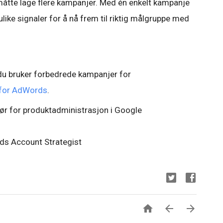
å måtte lage flere kampanjer. Med én enkelt kampanje
ike signaler for å nå frem til riktig målgruppe med
 du bruker forbedrede kampanjer for
 for AdWords
.
ktør for produktadministrasjon i Google
rds Account Strategist


