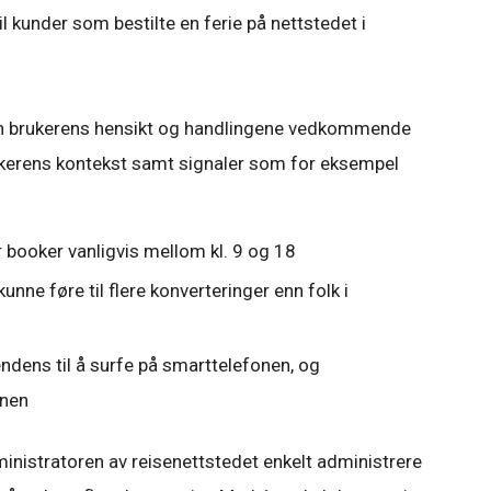
til kunder som bestilte en ferie på nettstedet i
 kan brukerens hensikt og handlingene vedkommende
brukerens kontekst samt signaler som for eksempel
er booker vanligvis mellom kl. 9 og 18
kunne føre til flere konverteringer enn folk i
endens til å surfe på smarttelefonen, og
inen
nistratoren av reisenettstedet enkelt administrere