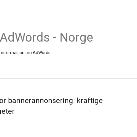
 AdWords - Norge
s og informasjon om AdWords
or bannerannonsering: kraftige
heter