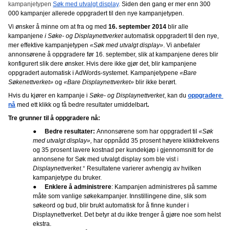
kampanjetypen 
Søk med utvalgt display
. 
Siden den gang er mer enn 300 
000 kampanjer allerede oppgradert til den nye kampanjetypen. 
Vi ønsker å minne om at fra og med
 16. september 2014 
blir alle 
kampanjene 
i Søke- og Displaynettverket 
automatisk oppgradert til den nye, 
mer effektive kampanjetypen 
«Søk med utvalgt display»
.
Vi anbefaler 
annonsørene å oppgradere før 16. september, slik at kampanjene deres blir 
konfigurert slik dere ønsker. Hvis dere ikke gjør det, blir kampanjene 
oppgradert automatisk i AdWords-systemet. Kampanjetypene 
«Bare 
Søkenettverket»
 og 
«Bare Displaynettverket»
 blir ikke berørt. 
Hvis du kjører en kampanje i 
Søke- og Displaynettverket
, kan du
oppgradere 
nå
med ett klikk og få bedre resultater umiddelbart
.
Tre grunner til å oppgradere nå: 
●
Bedre resultater: 
Annonsørene som har oppgradert til
 «Søk 
med utvalgt display», 
har 
oppnådd 35 prosent høyere klikkfrekvens 
og 35 prosent lavere kostnad per kundekjøp i gjennomsnitt for de 
annonsene for Søk med utvalgt display som ble vist
 i 
Displaynettverket
.* 
Resultatene varierer avhengig av hvilken 
kampanjetype du bruker. 
●
Enklere å administrere
: Kampanjen administreres på samme 
måte som vanlige søkekampanjer. Innstillingene dine, slik som 
søkeord og bud, blir brukt automatisk for å finne kunder i 
Displaynettverket. Det betyr at du ikke trenger å gjøre noe som helst 
ekstra.