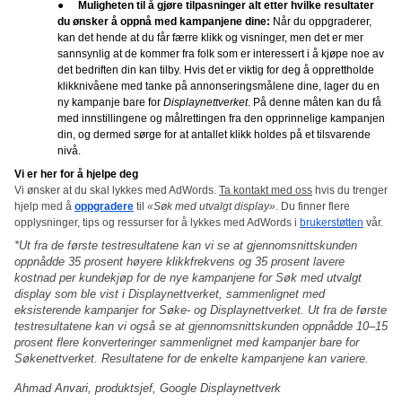
●
Muligheten til å gjøre tilpasninger alt etter hvilke resultater 
du ønsker å oppnå med kampanjene dine:
 Når du oppgraderer, 
kan det hende at du får færre klikk og visninger, men det er mer 
sannsynlig at de kommer fra folk som er interessert i å kjøpe noe av 
det bedriften din kan tilby. Hvis det er viktig for deg å opprettholde 
klikknivåene med tanke på annonseringsmålene dine, lager du en 
ny kampanje bare for 
Displaynettverket
. På denne måten kan du få 
med innstillingene og målrettingen fra den opprinnelige kampanjen 
din, og dermed sørge for at antallet klikk holdes på et tilsvarende 
nivå.
Vi er her for å hjelpe deg
Vi ønsker at du skal lykkes med AdWords. 
Ta kontakt med oss
 hvis du trenger 
hjelp med å
oppgradere
til 
«Søk med utvalgt display»
. Du finner flere 
opplysninger, tips og ressurser for å lykkes med AdWords i 
brukerstøtten
 vår. 
*Ut fra de første testresultatene kan vi se at gjennomsnittskunden 
oppnådde 35 prosent høyere klikkfrekvens og 35 prosent lavere 
kostnad per kundekjøp for de nye kampanjene for Søk med utvalgt 
display som ble vist i Displaynettverket, sammenlignet med 
eksisterende kampanjer for Søke- og Displaynettverket. Ut fra de første 
testresultatene kan vi også se at gjennomsnittskunden oppnådde 10–15 
prosent flere konverteringer sammenlignet med kampanjer bare for 
Søkenettverket. Resultatene for de enkelte kampanjene kan variere.
Ahmad Anvari, produktsjef, Google Displaynettverk 