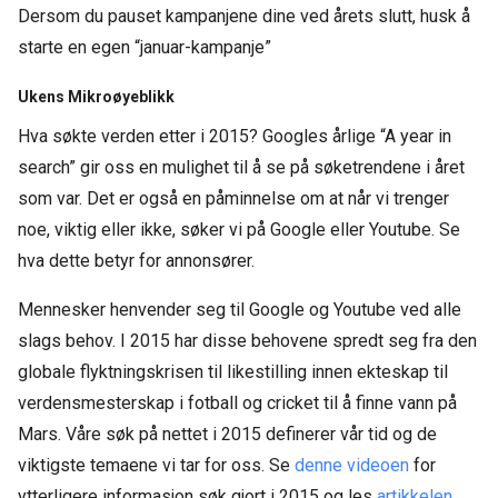
Dersom du pauset kampanjene dine ved årets slutt, husk å
starte en egen “januar-kampanje”
Ukens Mikroøyeblikk
Hva søkte verden etter i 2015? Googles årlige “A year in
search” gir oss en mulighet til å se på søketrendene i året
som var. Det er også en påminnelse om at når vi trenger
noe, viktig eller ikke, søker vi på Google eller Youtube. Se
hva dette betyr for annonsører.
Mennesker henvender seg til Google og Youtube ved alle
slags behov. I 2015 har disse behovene spredt seg fra den
globale flyktningskrisen til likestilling innen ekteskap til
verdensmesterskap i fotball og cricket til å finne vann på
Mars. Våre søk på nettet i 2015 definerer vår tid og de
viktigste temaene vi tar for oss. Se
denne videoen
for
ytterligere informasjon søk gjort i 2015 og les
artikkelen